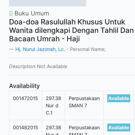
Buku Umum
Doa-doa Rasulullah Khusus Untuk
Wanita dilengkapi Dengan Tahlil Dan
Bacaan Umrah - Haji
Hj. Nurul Jazimah, Lc.
- Personal Name;
Description Not Available
Availability
001472015
297.38
Perpustakaan
Available
Nur d
SMAN 7
C.1
001482015
297.38
Perpustakaan
Available
Nur d
SMAN 7