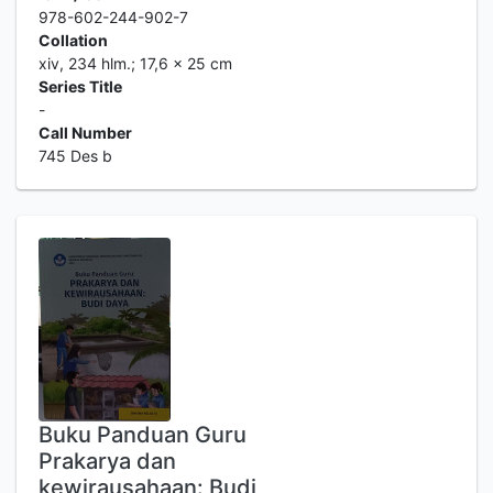
978-602-244-902-7
Collation
xiv, 234 hlm.; 17,6 x 25 cm
Series Title
-
Call Number
745 Des b
Buku Panduan Guru
Prakarya dan
kewirausahaan: Budi