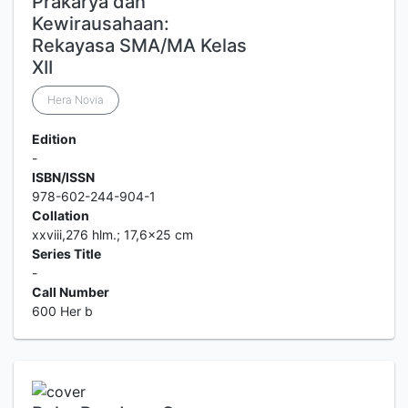
Prakarya dan
Kewirausahaan:
Rekayasa SMA/MA Kelas
XII
Hera Novia
Edition
-
ISBN/ISSN
978-602-244-904-1
Collation
xxviii,276 hlm.; 17,6x25 cm
Series Title
-
Call Number
600 Her b