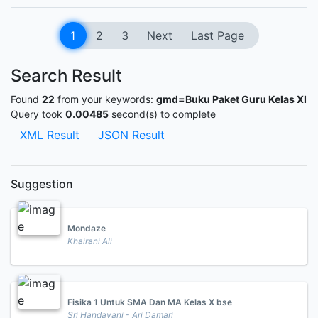
1
2
3
Next
Last Page
Search Result
Found
22
from your keywords:
gmd=Buku Paket Guru Kelas XI
Query took
0.00485
second(s) to complete
XML Result
JSON Result
Suggestion
Mondaze
Khairani Ali
Fisika 1 Untuk SMA Dan MA Kelas X bse
Sri Handayani - Ari Damari