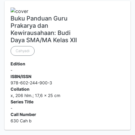
Buku Panduan Guru
Prakarya dan
Kewirausahaan: Budi
Daya SMA/MA Kelas XII
Cahyadi
Edition
-
ISBN/ISSN
978-602-244-900-3
Collation
x, 206 hlm.; 17,6 x 25 cm
Series Title
-
Call Number
630 Cah b