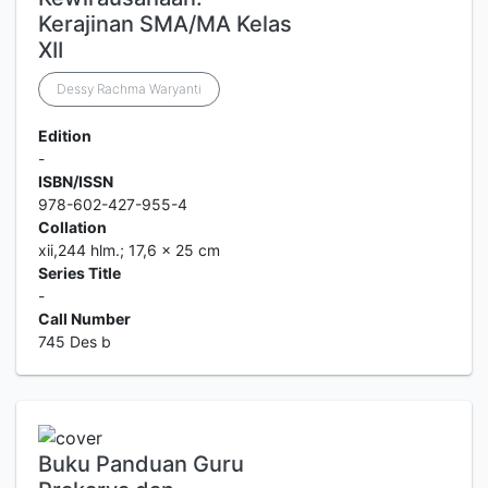
Kerajinan SMA/MA Kelas
XII
Dessy Rachma Waryanti
Edition
-
ISBN/ISSN
978-602-427-955-4
Collation
xii,244 hlm.; 17,6 x 25 cm
Series Title
-
Call Number
745 Des b
Buku Panduan Guru