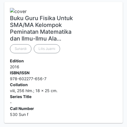
Buku Guru Fisika Untuk
SMA/MA Kelompok
Peminatan Matematika
dan Ilmu-Ilmu Ala…
Sunardi
Lilis Juarni
Edition
2016
ISBN/ISSN
978-602277-656-7
Collation
viii, 256 hlm.; 18 x 25 cm.
Series Title
-
Call Number
530 Sun f