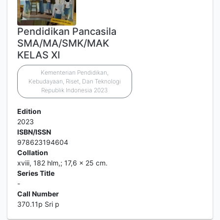
Pendidikan Pancasila
SMA/MA/SMK/MAK
KELAS XI
Kementerian Pendidikan,
Kebudayaan, Riset, Dan Teknologi
Republik Indonesia 2023
Edition
2023
ISBN/ISSN
978623194604
Collation
xviii, 182 hlm,; 17,6 x 25 cm.
Series Title
-
Call Number
370.11p Sri p