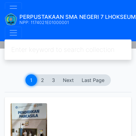
PERPUSTAKAAN SMA NEGERI 7 LHOKSEU
NPP: 1174021E01000001
1
2
3
Next
Last Page