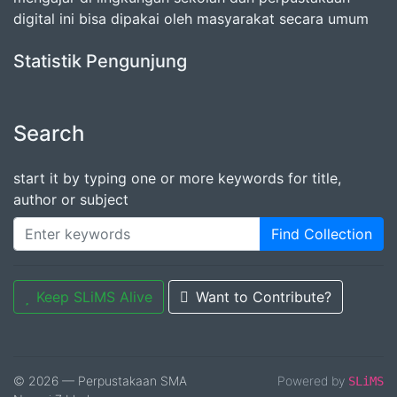
digital ini bisa dipakai oleh masyarakat secara umum
Statistik Pengunjung
Search
start it by typing one or more keywords for title,
author or subject
Find Collection
Keep SLiMS Alive
Want to Contribute?
© 2026 — Perpustakaan SMA
Powered by
SLiMS