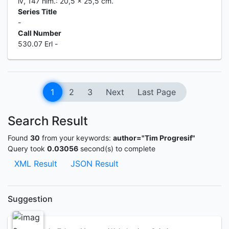
iv, 147 hlm.: 20,5 x 25,5 cm.
Series Title
-
Call Number
530.07 Erl -
1
2
3
Next
Last Page
Search Result
Found
30
from your keywords:
author="Tim Progresif"
Query took
0.03056
second(s) to complete
XML Result
JSON Result
Suggestion