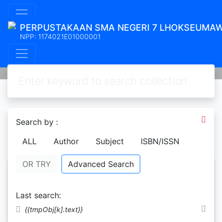
PERPUSTAKAAN SMA NEGERI 7 LHOKSEUMA
NPP: 1174021E01000001
Search by :
1
2
3
Next
Last Page
ALL
Author
Subject
ISBN/ISSN
OR TRY
Advanced Search
Erlangga X-press 2018
Last search:
Untuk SMA/MA Kimia
Program IPA
{{tmpObj[k].text}}