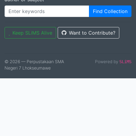
Find Collection
Keep SLiMS Alive
Want to Contribute?
© 2026 — Perpustakaan SMA
Powered by
SLiMS
Negeri 7 Lhokseumawe