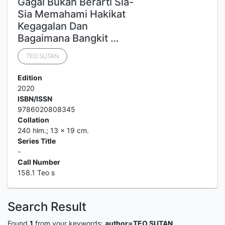
Gagal Bukan Berarti Sia-
Sia Memahami Hakikat
Kegagalan Dan
Bagaimana Bangkit …
TEO SUTAN
Edition
2020
ISBN/ISSN
9786020808345
Collation
240 hlm.; 13 x 19 cm.
Series Title
-
Call Number
158.1 Teo s
Search Result
Found
1
from your keywords:
author=TEO SUTAN