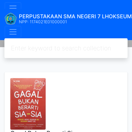
PERPUSTAKAAN SMA NEGERI 7 LHOKSEU
NPP: 1174021E01000001