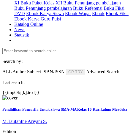
XI
Buku Paket Kelas XII
Buku Penunjang pembelajaran
Buku Penunjang pembelajaran
Buku Referensi
Buku Fiksi
DVD
Ebook Karya Siswa
Ebook Waqaf
Ebook
Ebook Fiksi
Ebook Karya Guru
Puisi
Katalog Online
News
Statistik
Search by :
ALL
Author
Subject
ISBN/ISSN
Advanced Search
OR TRY
Last search:
{{tmpObj[k].text}}
Pendidikan Pancasila Untuk Siswa SMA-MA Kelas 10 Kurikulum Merdeka
M.Taufan
Ine Ariyani S.
Edition