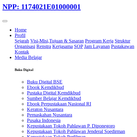
NPP: 1174021E01000001
Home
Profil
Sejarah
Visi-Misi,Tujuan & Sasaran
Program Kerja
Struktur
Organisasi
Renstra
Kerjasama
SOP
Jam Layanan
Pustakawan
Kontak
Media Belajar
Buku Digital
Buku Digital BSE
Ebook Kemdikbud
Pustaka Digital Kemdikbud
Sumber Belajar Kemdikbud
Ebook Perpustakaan Nasional RI
Keraton Nusantara
Pernaskahan Nusantara
Pusaka Indonesia
Kepustakaan Tokoh Pahlawan P. Diponegoro
Kepustakaan Tokoh Pahlawan Jenderal Soedirman
Kepustakaan Tokoh Perfilman