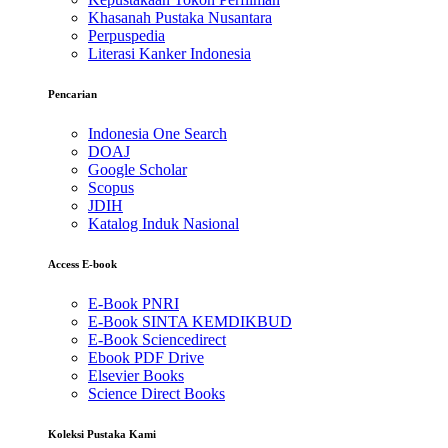
Khasanah Pustaka Nusantara
Perpuspedia
Literasi Kanker Indonesia
Pencarian
Indonesia One Search
DOAJ
Google Scholar
Scopus
JDIH
Katalog Induk Nasional
Access E-book
E-Book PNRI
E-Book SINTA KEMDIKBUD
E-Book Sciencedirect
Ebook PDF Drive
Elsevier Books
Science Direct Books
Koleksi Pustaka Kami