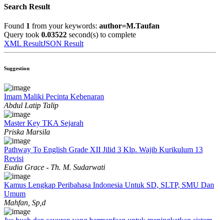
Search Result
Found
1
from your keywords:
author=M.Taufan
Query took
0.03522
second(s) to complete
XML Result
JSON Result
Suggestion
Imam Maliki Pecinta Kebenaran
Abdul Latip Talip
Master Key TKA Sejarah
Priska Marsila
Pathway To English Grade XII Jilid 3 Klp. Wajib Kurikulum 13
Revisi
Eudia Grace - Th. M. Sudarwati
Kamus Lengkap Peribahasa Indonesia Untuk SD, SLTP, SMU Dan
Umum
Mahfan, Sp,d