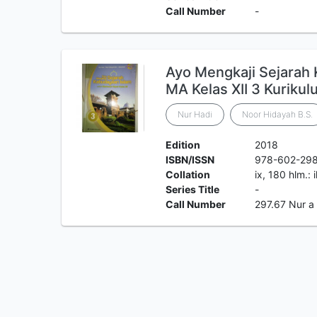
Call Number
-
Ayo Mengkaji Sejarah
MA Kelas XII 3 Kuriku
Nur Hadi
Noor Hidayah B.S.
Edition
2018
ISBN/ISSN
978-602-29
Collation
ix, 180 hlm.: 
Series Title
-
Call Number
297.67 Nur a