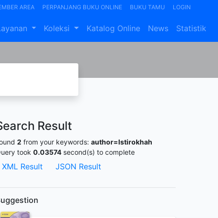
EMBER AREA
PERPANJANG BUKU ONLINE
BUKU TAMU
LOGIN
Layanan
Koleksi
Katalog Online
News
Statistik
Search Result
ound
2
from your keywords:
author=Istirokhah
uery took
0.03574
second(s) to complete
XML Result
JSON Result
uggestion