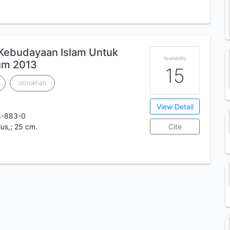
 Kebudayaan Islam Untuk
Availability
lum 2013
15
Istirokhah
View Detail
8-883-0
ilus,; 25 cm.
Cite