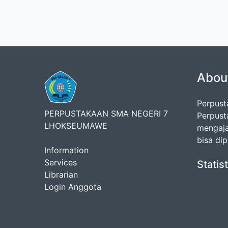
Abou
Perpus
PERPUSTAKAAN SMA NEGERI 7
Perpust
LHOKSEUMAWE
mengaja
bisa di
Information
Services
Statis
Librarian
Login Anggota