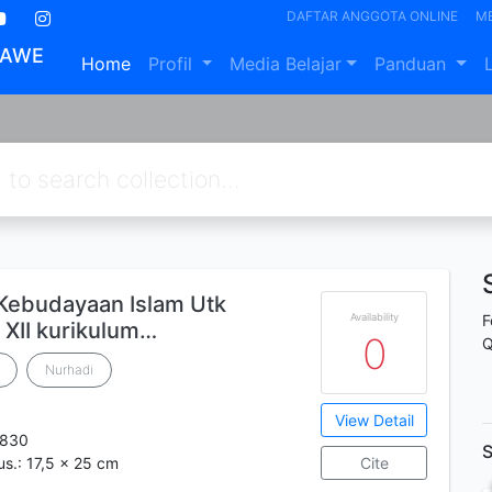
DAFTAR ANGGOTA ONLINE
M
MAWE
Home
Profil
Media Belajar
Panduan
 Kebudayaan Islam Utk
Availability
F
 XII kurikulum…
0
Q
Nurhadi
View Detail
8830
S
lus.: 17,5 x 25 cm
Cite