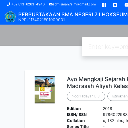
(current)
+62 813-6263-4946
adm.sman7slm@gmail.com
PERPUSTAKAAN SMA NEGERI 7 LHOKSEU
NPP: 1174021E01000001
Ayo Mengkaji Sejarah
Madrasah Aliyah Kelas
Noor Hidayah B.S.
Istirokhah
Edition
2018
ISBN/ISSN
978602298
Collation
x, 182 hlm.; i
Series Title
-