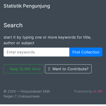
Statistik Pengunjung
Search
start it by typing one or more keywords for title,
author or subject
Find Collection
Keep SLiMS Alive
Want to Contribute?
© 2026 — Perpustakaan SMA
Powered by
SLiMS
Negeri 7 Lhokseumawe