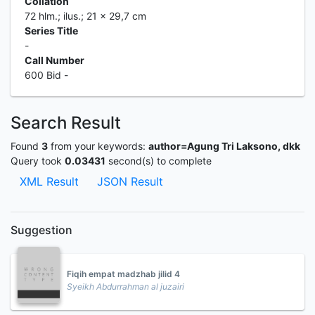
Collation
72 hlm.; ilus.; 21 x 29,7 cm
Series Title
-
Call Number
600 Bid -
Search Result
Found
3
from your keywords:
author=Agung Tri Laksono, dkk
Query took
0.03431
second(s) to complete
XML Result
JSON Result
Suggestion
Fiqih empat madzhab jilid 4
Syeikh Abdurrahman al juzairi